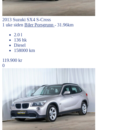
2013
Suzuki
SX4 S-Cross
1 uke siden
Biler
Porsgrunn
- 31.96km
2.0 l
136 hk
Diesel
158000 km
119.900 kr
0