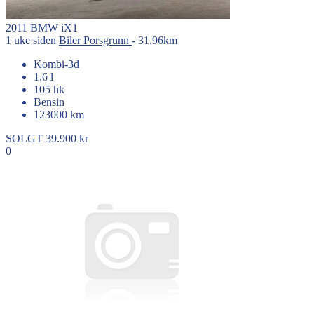
2011
BMW
iX1
1 uke siden
Biler
Porsgrunn
- 31.96km
Kombi-3d
1.6 l
105 hk
Bensin
123000 km
SOLGT
39.900 kr
0