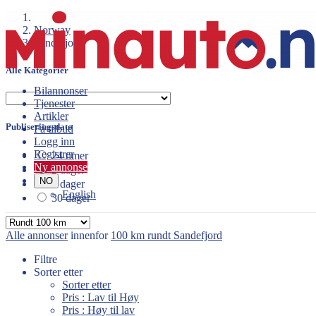
Norway
Sandefjord
Alle Kategorier
Bilannonser
Tjenester
Artikler
Publiseringsdato
Få tilbud
Logg inn
Registrer
24 timer
Ny annonse
3 dager
NO
7 dager
English
30 dager
Alle annonser
innenfor
100 km rundt Sandefjord
Filtre
Sorter etter
Sorter etter
Pris : Lav til Høy
Pris : Høy til lav