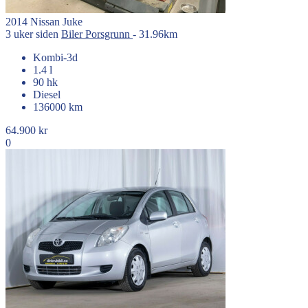
2014
Nissan
Juke
3 uker siden
Biler
Porsgrunn
- 31.96km
Kombi-3d
1.4 l
90 hk
Diesel
136000 km
64.900 kr
0