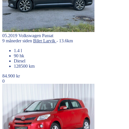
05.2019
Volkswagen
Passat
9 måneder siden
Biler
Larvik
- 13.6km
1.4 l
90 hk
Diesel
128500 km
84.900 kr
0