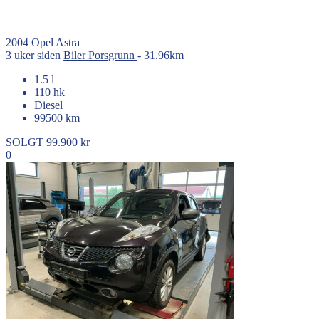
2004
Opel
Astra
3 uker siden
Biler
Porsgrunn
- 31.96km
1.5 l
110 hk
Diesel
99500 km
SOLGT
99.900 kr
0