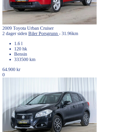
2009
Toyota
Urban Cruiser
2 dager siden
Biler
Porsgrunn
- 31.96km
1.6 l
120 hk
Bensin
333500 km
64.900 kr
0