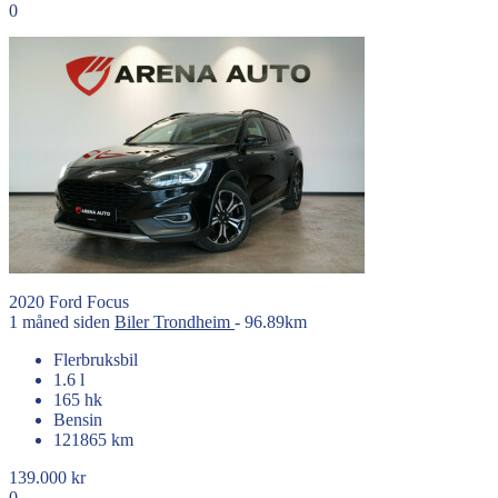
0
2020
Ford
Focus
1 måned siden
Biler
Trondheim
- 96.89km
Flerbruksbil
1.6 l
165 hk
Bensin
121865 km
139.000 kr
0