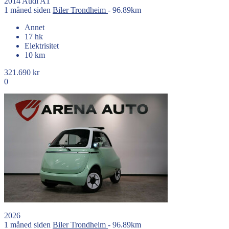
2014
Audi
A1
1 måned siden
Biler
Trondheim
- 96.89km
Annet
17 hk
Elektrisitet
10 km
321.690 kr
0
2026
1 måned siden
Biler
Trondheim
- 96.89km