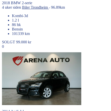
2018
BMW
2-serie
4 uker siden
Biler
Trondheim
- 96.89km
Kombi-3d
1.2 l
86 hk
Bensin
101339 km
SOLGT
99.000 kr
0