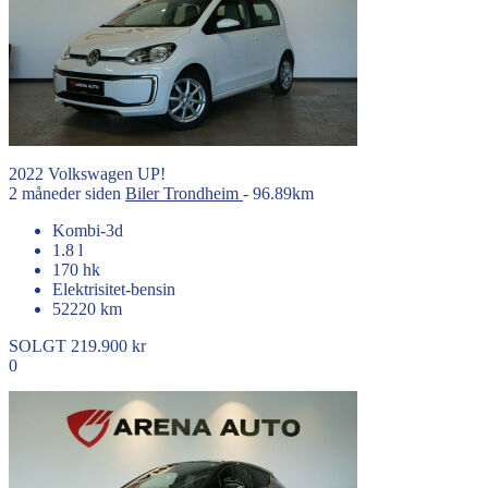
2022
Volkswagen
UP!
2 måneder siden
Biler
Trondheim
- 96.89km
Kombi-3d
1.8 l
170 hk
Elektrisitet-bensin
52220 km
SOLGT
219.900 kr
0