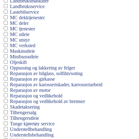
Landbruksmaskiner
Landbruksservice
Lastebilservice
MC dekktjenester
MC deler
MC tjenester
MC utleie
MC utstyr
MC verksted
Maskinutleie
Minibussutleie
Oljeskift
Oppussing og lakkering av felger
Reparasjon av bilglass, solfilm/soting
Reparasjon av girkasse
Reparasjon av karosseriskader, karrosseriarbeid
Reparasjon av motor
Reparasjon og vedlikehold
Reparasjon og vedlikehold av bremser
Skadetaksering
Tilhengersalg
Tilhengerutleie
Tunge kjøretøy service
Understellbehandling
Understellsbehandling