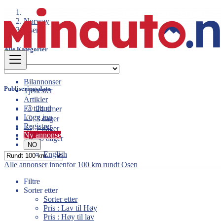
Norway
Osen
Alle Kategorier
Bilannonser
Publiseringsdato
Tjenester
Artikler
Få tilbud
24 timer
Logg inn
3 dager
Registrer
7 dager
Ny annonse
30 dager
NO
English
Alle annonser
innenfor
100 km rundt Osen
Filtre
Sorter etter
Sorter etter
Pris : Lav til Høy
Pris : Høy til lav