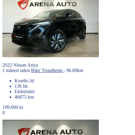
2022
Nissan
Ariya
1 måned siden
Biler
Trondheim
- 96.89km
Kombi-3d
136 hk
Elektrisitet
46875 km
199.000 kr
0