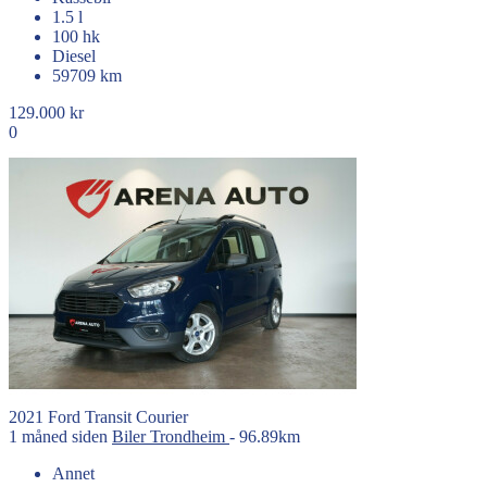
1.5 l
100 hk
Diesel
59709 km
129.000 kr
0
2021
Ford
Transit Courier
1 måned siden
Biler
Trondheim
- 96.89km
Annet