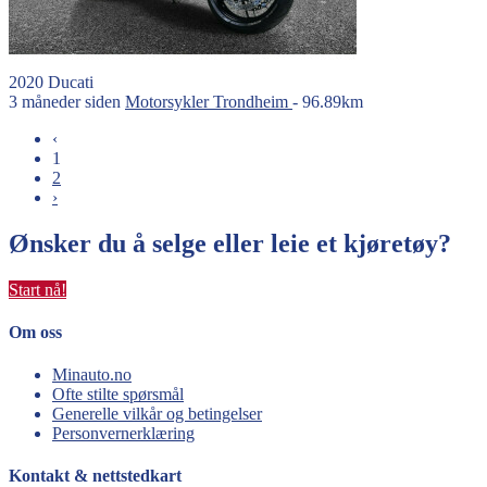
2020
Ducati
3 måneder siden
Motorsykler
Trondheim
- 96.89km
‹
1
2
›
Ønsker du å selge eller leie et kjøretøy?
Start nå!
Om oss
Minauto.no
Ofte stilte spørsmål
Generelle vilkår og betingelser
Personvernerklæring
Kontakt & nettstedkart