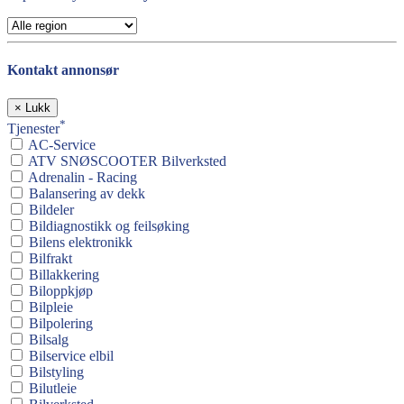
Kontakt annonsør
×
Lukk
*
Tjenester
AC-Service
ATV SNØSCOOTER Bilverksted
Adrenalin - Racing
Balansering av dekk
Bildeler
Bildiagnostikk og feilsøking
Bilens elektronikk
Bilfrakt
Billakkering
Biloppkjøp
Bilpleie
Bilpolering
Bilsalg
Bilservice elbil
Bilstyling
Bilutleie