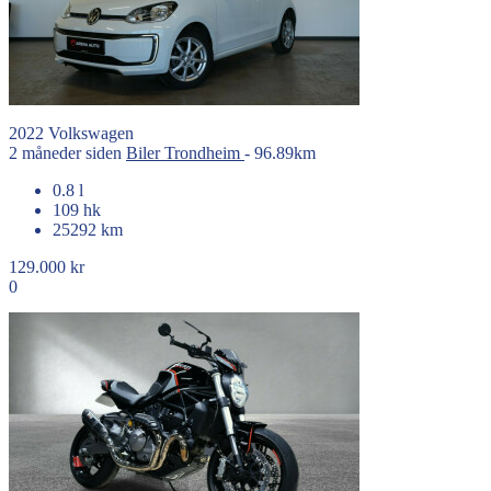
2022
Volkswagen
2 måneder siden
Biler
Trondheim
- 96.89km
0.8 l
109 hk
25292 km
129.000 kr
0