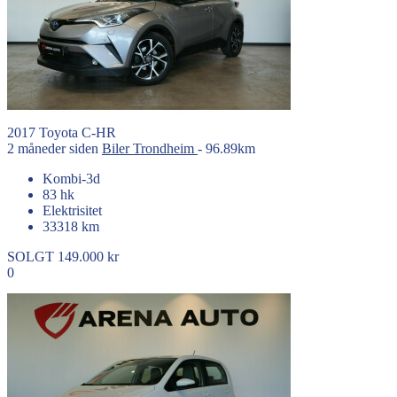
2017
Toyota
C-HR
2 måneder siden
Biler
Trondheim
- 96.89km
Kombi-3d
83 hk
Elektrisitet
33318 km
SOLGT
149.000 kr
0