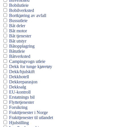
Bilverksted
Bobilutleie
Bobilverksted
Bortkjøring av avfall
Bussutleie
Båt deler
Båt motor
Båt tjenester
Båt utstyr
Båtopplagring
Båtutleie
Båtverksted
Campingvogn utleie
Dekk for tunge kjøretøy
Dekk/hjulskift
Dekkhotell
Dekkreparasjon
Dekksalg
EU-kontroll
Erstatnings bil
Flyttetjenester
Forsikring
Frakttjenester i Norge
Frakttjenester til utlandet
Hjulstilling