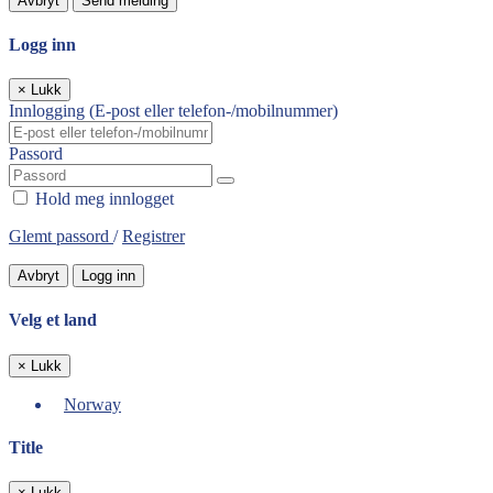
Avbryt
Send melding
Logg inn
×
Lukk
Innlogging (E-post eller telefon-/mobilnummer)
Passord
Hold meg innlogget
Glemt passord
/
Registrer
Avbryt
Logg inn
Velg et land
×
Lukk
Norway
Title
×
Lukk