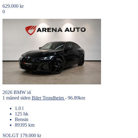
629.000 kr
0
2026
BMW
i4
1 måned siden
Biler
Trondheim
- 96.89km
1.0 l
125 hk
Bensin
89395 km
SOLGT
179.000 kr