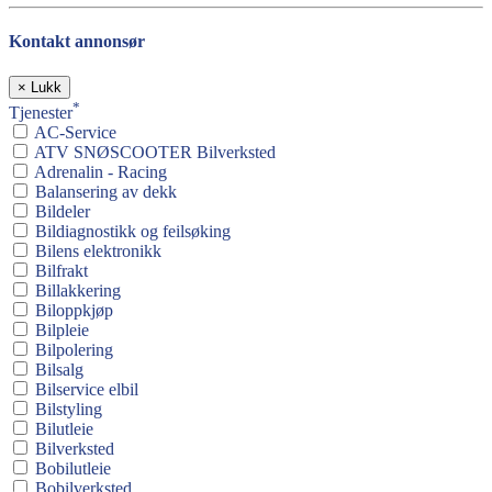
Kontakt annonsør
×
Lukk
*
Tjenester
AC-Service
ATV SNØSCOOTER Bilverksted
Adrenalin - Racing
Balansering av dekk
Bildeler
Bildiagnostikk og feilsøking
Bilens elektronikk
Bilfrakt
Billakkering
Biloppkjøp
Bilpleie
Bilpolering
Bilsalg
Bilservice elbil
Bilstyling
Bilutleie
Bilverksted
Bobilutleie
Bobilverksted