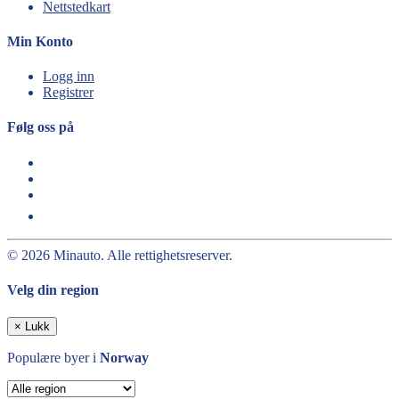
Nettstedkart
Min Konto
Logg inn
Registrer
Følg oss på
© 2026 Minauto. Alle rettighetsreserver.
Velg din region
×
Lukk
Populære byer i
Norway