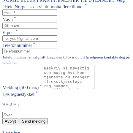
NORGE ELLER FRAKTTJENESTER TIL UTLANDET, velg
*
"Hele Norge" – da vil du motta flere tilbud.
*
Navn
*
E-post
*
Telefonnummer
Telefonnummer er valgfritt. Legg den til hvis du vil la selgeren kontakte deg på
telefonen.
*
Melding
(500 max)
*
Løs regnestykket
9 + 2 = ?
Avbryt
Send melding