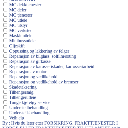
MC dekktjenester
MC deler
MC tjenester
MC utleie
MC utstyr
MC verksted
Maskinutleie
Minibussutleie
Oljeskift
Oppussing og lakkering av felger
Reparasjon av bilglass, solfilm/soting
Reparasjon av girkasse
Reparasjon av karosseriskader, karrosseriarbeid
Reparasjon av motor
Reparasjon og vedlikehold
Reparasjon og vedlikehold av bremser
Skadetaksering
Tilhengersalg
Tilhengerutleie
Tunge kjøretøy service
Understellbehandling
Understellsbehandling
Veihjelp
By : Hvis du leter etter FORSIKRING, FRAKTTJENESTER I