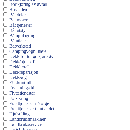
Bortkjøring av avfall
Bussutleie
Båt deler
Båt motor
Båt tjenester
Båt utstyr
Båtopplagring
Båtutleie
Båtverksted
Campingvogn utleie
Dekk for tunge kjøretøy
Dekk/hjulskift
Dekkhotell
Dekkreparasjon
Dekksalg
EU-kontroll
Erstatnings bil
Flyttetjenester
Forsikring
Frakttjenester i Norge
Frakttjenester til utlandet
Hjulstilling
Landbruksmaskiner
Landbruksservice
Lastebilservice