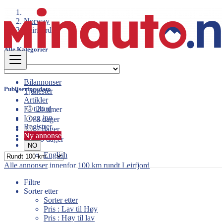
Norway
Leirfjord
Alle Kategorier
Bilannonser
Publiseringsdato
Tjenester
Artikler
Få tilbud
24 timer
Logg inn
3 dager
Registrer
7 dager
Ny annonse
30 dager
NO
English
Alle annonser
innenfor
100 km rundt Leirfjord
Filtre
Sorter etter
Sorter etter
Pris : Lav til Høy
Pris : Høy til lav