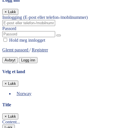
Logg inn
×
Lukk
Innlogging (E-post eller telefon-/mobilnummer)
Passord
Hold meg innlogget
Glemt passord
/
Registrer
Avbryt
Logg inn
Velg et land
×
Lukk
Norway
Title
×
Lukk
Content...
Lukk