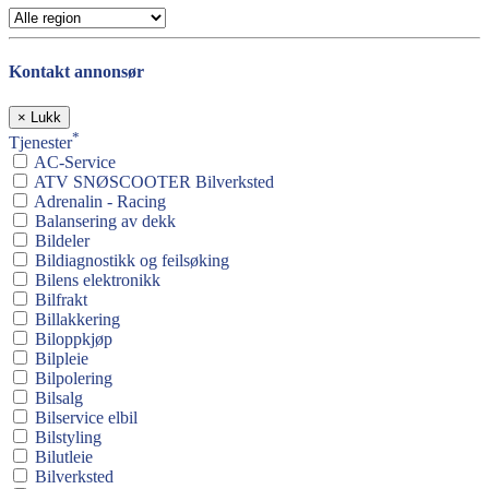
Kontakt annonsør
×
Lukk
*
Tjenester
AC-Service
ATV SNØSCOOTER Bilverksted
Adrenalin - Racing
Balansering av dekk
Bildeler
Bildiagnostikk og feilsøking
Bilens elektronikk
Bilfrakt
Billakkering
Biloppkjøp
Bilpleie
Bilpolering
Bilsalg
Bilservice elbil
Bilstyling
Bilutleie
Bilverksted