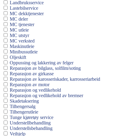
Landbruksservice
Lastebilservice
MC dekktjenester
MC deler
MC tjenester
MC utleie
MC utstyr
MC verksted
Maskinutleie
Minibussutleie
Oljeskift
Oppussing og lakkering av felger
Reparasjon av bilglass, solfilm/soting
Reparasjon av girkasse
Reparasjon av karosseriskader, karrosseriarbeid
Reparasjon av motor
Reparasjon og vedlikehold
Reparasjon og vedlikehold av bremser
Skadetaksering
Tilhengersalg
Tilhengerutleie
Tunge kjøretøy service
Understellbehandling
Understellsbehandling
Veihjelp