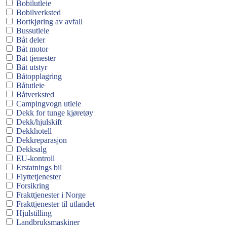
Bobilutleie
Bobilverksted
Bortkjøring av avfall
Bussutleie
Båt deler
Båt motor
Båt tjenester
Båt utstyr
Båtopplagring
Båtutleie
Båtverksted
Campingvogn utleie
Dekk for tunge kjøretøy
Dekk/hjulskift
Dekkhotell
Dekkreparasjon
Dekksalg
EU-kontroll
Erstatnings bil
Flyttetjenester
Forsikring
Frakttjenester i Norge
Frakttjenester til utlandet
Hjulstilling
Landbruksmaskiner