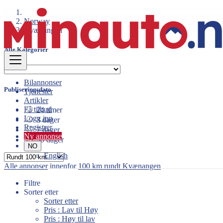
Norway
Kvænangen
Alle Kategorier
Bilannonser
Publiseringsdato
Tjenester
Artikler
Få tilbud
24 timer
Logg inn
3 dager
Registrer
7 dager
Ny annonse
30 dager
NO
English
Alle annonser
innenfor
100 km rundt Kvænangen
Filtre
Sorter etter
Sorter etter
Pris : Lav til Høy
Pris : Høy til lav