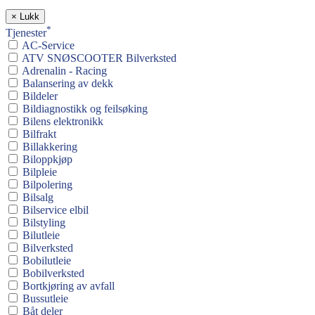
×
Lukk
*
Tjenester
AC-Service
ATV SNØSCOOTER Bilverksted
Adrenalin - Racing
Balansering av dekk
Bildeler
Bildiagnostikk og feilsøking
Bilens elektronikk
Bilfrakt
Billakkering
Biloppkjøp
Bilpleie
Bilpolering
Bilsalg
Bilservice elbil
Bilstyling
Bilutleie
Bilverksted
Bobilutleie
Bobilverksted
Bortkjøring av avfall
Bussutleie
Båt deler