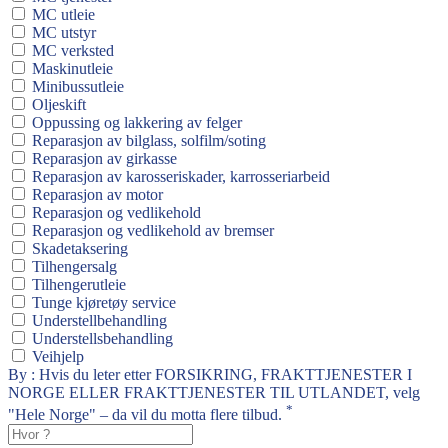
MC utleie
MC utstyr
MC verksted
Maskinutleie
Minibussutleie
Oljeskift
Oppussing og lakkering av felger
Reparasjon av bilglass, solfilm/soting
Reparasjon av girkasse
Reparasjon av karosseriskader, karrosseriarbeid
Reparasjon av motor
Reparasjon og vedlikehold
Reparasjon og vedlikehold av bremser
Skadetaksering
Tilhengersalg
Tilhengerutleie
Tunge kjøretøy service
Understellbehandling
Understellsbehandling
Veihjelp
By : Hvis du leter etter FORSIKRING, FRAKTTJENESTER I
NORGE ELLER FRAKTTJENESTER TIL UTLANDET, velg
*
"Hele Norge" – da vil du motta flere tilbud.