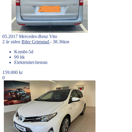
05.2017
Mercedes-Benz
Vito
2 år siden
Biler
Grimstad
- 38.36km
Kombi-5d
99 hk
Elektrisitet-bensin
159.000 kr
0