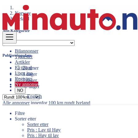
Norway
Iveland
Alle Kategorier
Bilannonser
Publiseringsdato
Tjenester
Artikler
Få tilbud
24 timer
Logg inn
3 dager
Registrer
7 dager
Ny annonse
30 dager
NO
English
Alle annonser
innenfor
100 km rundt Iveland
Filtre
Sorter etter
Sorter etter
Pris : Lav til Høy
Pris : Høy til lav