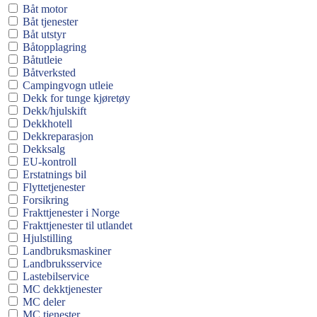
Båt motor
Båt tjenester
Båt utstyr
Båtopplagring
Båtutleie
Båtverksted
Campingvogn utleie
Dekk for tunge kjøretøy
Dekk/hjulskift
Dekkhotell
Dekkreparasjon
Dekksalg
EU-kontroll
Erstatnings bil
Flyttetjenester
Forsikring
Frakttjenester i Norge
Frakttjenester til utlandet
Hjulstilling
Landbruksmaskiner
Landbruksservice
Lastebilservice
MC dekktjenester
MC deler
MC tjenester