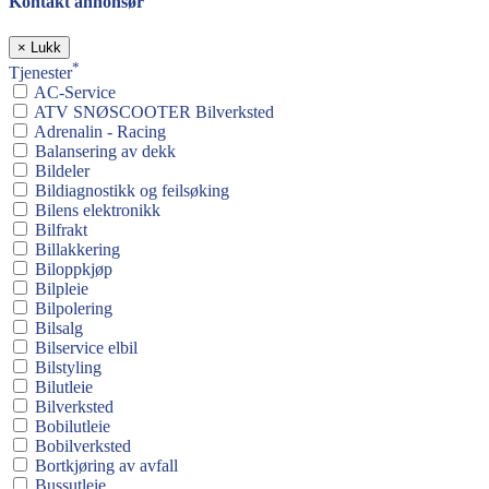
Kontakt annonsør
×
Lukk
*
Tjenester
AC-Service
ATV SNØSCOOTER Bilverksted
Adrenalin - Racing
Balansering av dekk
Bildeler
Bildiagnostikk og feilsøking
Bilens elektronikk
Bilfrakt
Billakkering
Biloppkjøp
Bilpleie
Bilpolering
Bilsalg
Bilservice elbil
Bilstyling
Bilutleie
Bilverksted
Bobilutleie
Bobilverksted
Bortkjøring av avfall
Bussutleie