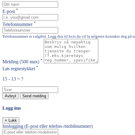
*
E-post
*
Telefonnummer
Telefonnummer er valgfritt. Legg den til hvis du vil la selgeren kontakte deg på t
*
Melding
(500 max)
*
Løs regnestykket
15 - 13 = ?
Avbryt
Send melding
Logg inn
×
Lukk
Innlogging (E-post eller telefon-/mobilnummer)