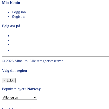
Min Konto
Logg inn
Registrer
Følg oss på
© 2026 Minauto. Alle rettighetsreserver.
Velg din region
×
Lukk
Populære byer i
Norway