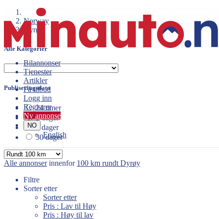
Norway
Dyrøy
Alle Kategorier
Bilannonser
Tjenester
Artikler
Publiseringsdato
Få tilbud
Logg inn
Registrer
24 timer
Ny annonse
3 dager
NO
7 dager
English
30 dager
Alle annonser
innenfor
100 km rundt Dyrøy
Filtre
Sorter etter
Sorter etter
Pris : Lav til Høy
Pris : Høy til lav