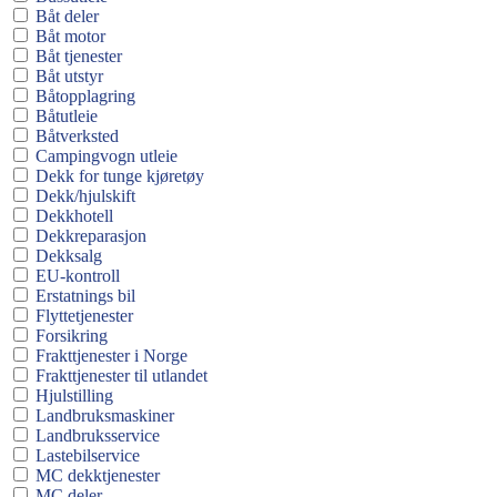
Båt deler
Båt motor
Båt tjenester
Båt utstyr
Båtopplagring
Båtutleie
Båtverksted
Campingvogn utleie
Dekk for tunge kjøretøy
Dekk/hjulskift
Dekkhotell
Dekkreparasjon
Dekksalg
EU-kontroll
Erstatnings bil
Flyttetjenester
Forsikring
Frakttjenester i Norge
Frakttjenester til utlandet
Hjulstilling
Landbruksmaskiner
Landbruksservice
Lastebilservice
MC dekktjenester
MC deler