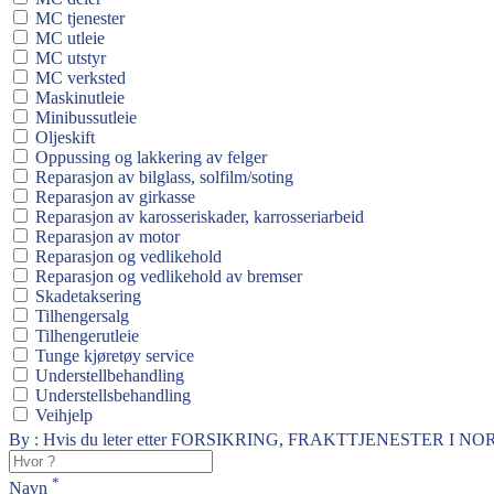
MC tjenester
MC utleie
MC utstyr
MC verksted
Maskinutleie
Minibussutleie
Oljeskift
Oppussing og lakkering av felger
Reparasjon av bilglass, solfilm/soting
Reparasjon av girkasse
Reparasjon av karosseriskader, karrosseriarbeid
Reparasjon av motor
Reparasjon og vedlikehold
Reparasjon og vedlikehold av bremser
Skadetaksering
Tilhengersalg
Tilhengerutleie
Tunge kjøretøy service
Understellbehandling
Understellsbehandling
Veihjelp
By : Hvis du leter etter FORSIKRING, FRAKTTJENESTER I NOR
*
Navn