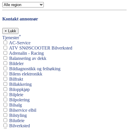
Kontakt annonsør
×
Lukk
*
Tjenester
AC-Service
ATV SNØSCOOTER Bilverksted
Adrenalin - Racing
Balansering av dekk
Bildeler
Bildiagnostikk og feilsøking
Bilens elektronikk
Bilfrakt
Billakkering
Biloppkjøp
Bilpleie
Bilpolering
Bilsalg
Bilservice elbil
Bilstyling
Bilutleie
Bilverksted