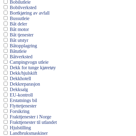
Bobilutleie
Bobilverksted
Bortkjøring av avfall
Bussutleie
Båt deler
Båt motor
Båt tjenester
Båt utstyr
Båtopplagring
Båtutleie
Båtverksted
Campingvogn utleie
Dekk for tunge kjøretøy
Dekk/hjulskift
Dekkhotell
Dekkreparasjon
Dekksalg
EU-kontroll
Erstatnings bil
Flyttetjenester
Forsikring
Frakttjenester i Norge
Frakttjenester til utlandet
Hjulstilling
Landbruksmaskiner