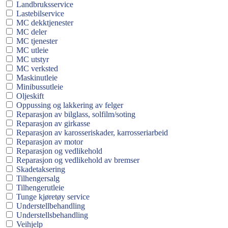
Landbruksservice
Lastebilservice
MC dekktjenester
MC deler
MC tjenester
MC utleie
MC utstyr
MC verksted
Maskinutleie
Minibussutleie
Oljeskift
Oppussing og lakkering av felger
Reparasjon av bilglass, solfilm/soting
Reparasjon av girkasse
Reparasjon av karosseriskader, karrosseriarbeid
Reparasjon av motor
Reparasjon og vedlikehold
Reparasjon og vedlikehold av bremser
Skadetaksering
Tilhengersalg
Tilhengerutleie
Tunge kjøretøy service
Understellbehandling
Understellsbehandling
Veihjelp