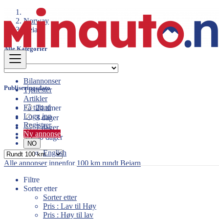
Norway
Beiarn
Alle Kategorier
Bilannonser
Publiseringsdato
Tjenester
Artikler
Få tilbud
24 timer
Logg inn
3 dager
Registrer
7 dager
Ny annonse
30 dager
NO
English
Alle annonser
innenfor
100 km rundt Beiarn
Filtre
Sorter etter
Sorter etter
Pris : Lav til Høy
Pris : Høy til lav