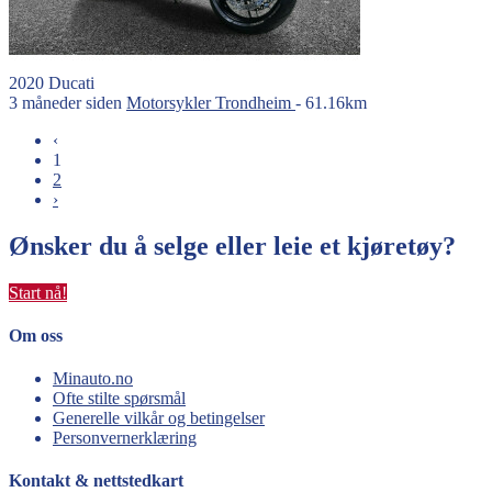
2020
Ducati
3 måneder siden
Motorsykler
Trondheim
- 61.16km
‹
1
2
›
Ønsker du å selge eller leie et kjøretøy?
Start nå!
Om oss
Minauto.no
Ofte stilte spørsmål
Generelle vilkår og betingelser
Personvernerklæring
Kontakt & nettstedkart