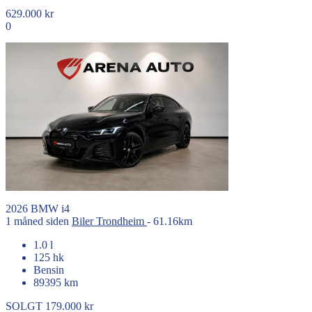
629.000 kr
0
2026
BMW
i4
1 måned siden
Biler
Trondheim
- 61.16km
1.0 l
125 hk
Bensin
89395 km
SOLGT
179.000 kr