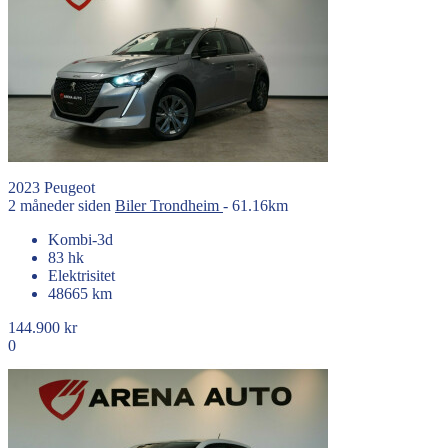
2023
Peugeot
2 måneder siden
Biler
Trondheim
- 61.16km
Kombi-3d
83 hk
Elektrisitet
48665 km
144.900 kr
0