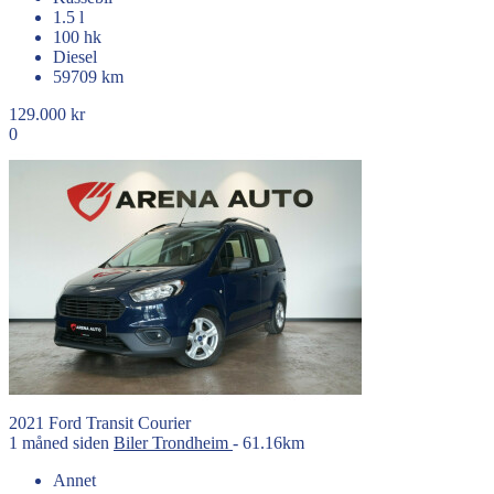
1.5 l
100 hk
Diesel
59709 km
129.000 kr
0
2021
Ford
Transit Courier
1 måned siden
Biler
Trondheim
- 61.16km
Annet