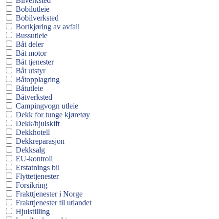
Bilverksted
Bobilutleie
Bobilverksted
Bortkjøring av avfall
Bussutleie
Båt deler
Båt motor
Båt tjenester
Båt utstyr
Båtopplagring
Båtutleie
Båtverksted
Campingvogn utleie
Dekk for tunge kjøretøy
Dekk/hjulskift
Dekkhotell
Dekkreparasjon
Dekksalg
EU-kontroll
Erstatnings bil
Flyttetjenester
Forsikring
Frakttjenester i Norge
Frakttjenester til utlandet
Hjulstilling