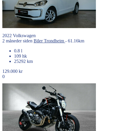
2022
Volkswagen
2 måneder siden
Biler
Trondheim
- 61.16km
0.8 l
109 hk
25292 km
129.000 kr
0