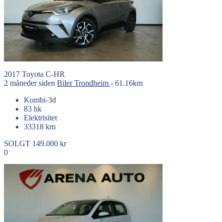
2017
Toyota
C-HR
2 måneder siden
Biler
Trondheim
- 61.16km
Kombi-3d
83 hk
Elektrisitet
33318 km
SOLGT
149.000 kr
0