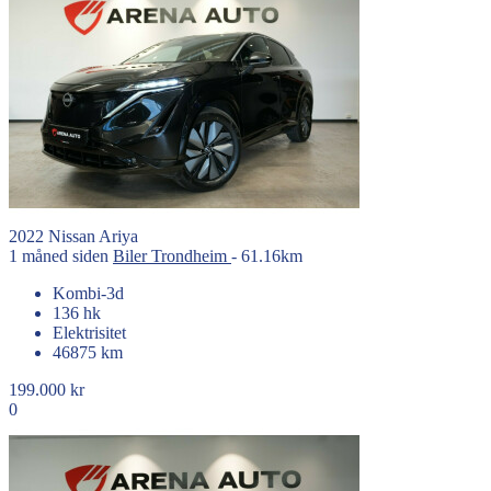
2022
Nissan
Ariya
1 måned siden
Biler
Trondheim
- 61.16km
Kombi-3d
136 hk
Elektrisitet
46875 km
199.000 kr
0