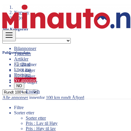
Norway
Åfjord
Alle Kategorier
Bilannonser
Publiseringsdato
Tjenester
Artikler
Få tilbud
24 timer
Logg inn
3 dager
Registrer
7 dager
Ny annonse
30 dager
NO
English
Alle annonser
innenfor
100 km rundt Åfjord
Filtre
Sorter etter
Sorter etter
Pris : Lav til Høy
Pris : Høy til lav