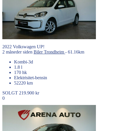
2022
Volkswagen
UP!
2 måneder siden
Biler
Trondheim
- 61.16km
Kombi-3d
1.8 l
170 hk
Elektrisitet-bensin
52220 km
SOLGT
219.900 kr
0