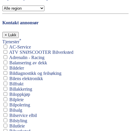
Kontakt annonsør
×
Lukk
*
Tjenester
AC-Service
ATV SNØSCOOTER Bilverksted
Adrenalin - Racing
Balansering av dekk
Bildeler
Bildiagnostikk og feilsøking
Bilens elektronikk
Bilfrakt
Billakkering
Biloppkjøp
Bilpleie
Bilpolering
Bilsalg
Bilservice elbil
Bilstyling
Bilutleie