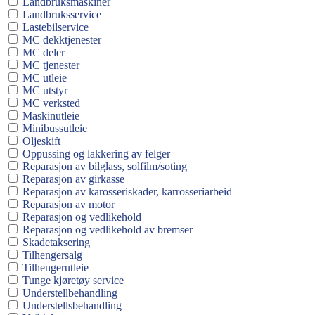
Landbruksmaskiner
Landbruksservice
Lastebilservice
MC dekktjenester
MC deler
MC tjenester
MC utleie
MC utstyr
MC verksted
Maskinutleie
Minibussutleie
Oljeskift
Oppussing og lakkering av felger
Reparasjon av bilglass, solfilm/soting
Reparasjon av girkasse
Reparasjon av karosseriskader, karrosseriarbeid
Reparasjon av motor
Reparasjon og vedlikehold
Reparasjon og vedlikehold av bremser
Skadetaksering
Tilhengersalg
Tilhengerutleie
Tunge kjøretøy service
Understellbehandling
Understellsbehandling