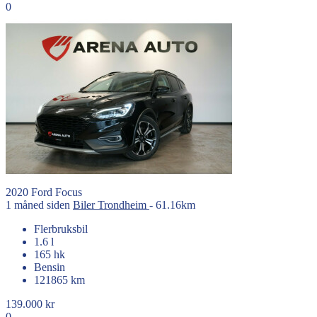
0
2020
Ford
Focus
1 måned siden
Biler
Trondheim
- 61.16km
Flerbruksbil
1.6 l
165 hk
Bensin
121865 km
139.000 kr
0