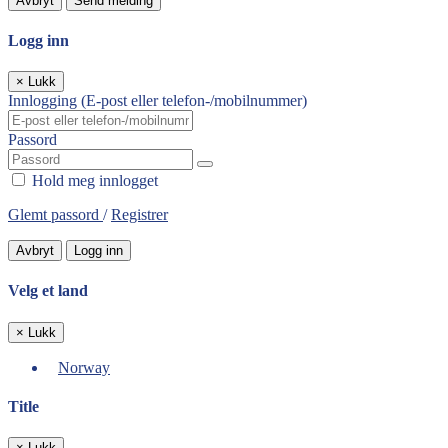
Avbryt
Send melding
Logg inn
×
Lukk
Innlogging (E-post eller telefon-/mobilnummer)
Passord
Hold meg innlogget
Glemt passord
/
Registrer
Avbryt
Logg inn
Velg et land
×
Lukk
Norway
Title
×
Lukk