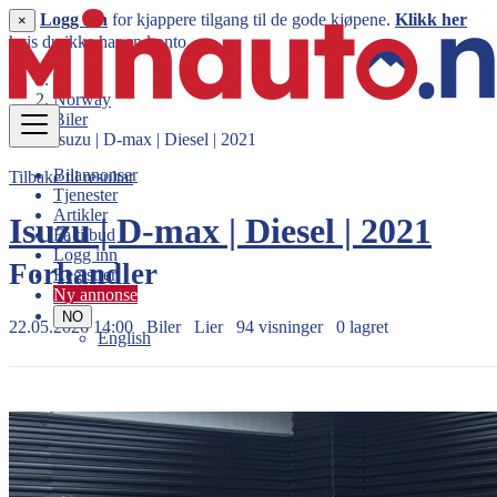
Logg inn
for kjappere tilgang til de gode kjøpene.
Klikk her
×
hvis du ikke har en konto.
Norway
Biler
Isuzu | D-max | Diesel | 2021
Bilannonser
Tilbake til resultat
Tjenester
Artikler
Isuzu | D-max | Diesel | 2021
Få tilbud
Logg inn
Forhandler
Registrer
Ny annonse
NO
22.05.2026 14:00
Biler
Lier
94 visninger
0 lagret
English
314.900 kr