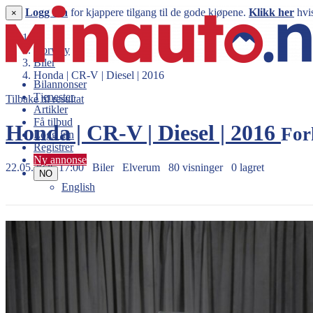
Logg inn
for kjappere tilgang til de gode kjøpene.
Klikk her
hvis
×
Norway
Biler
Honda | CR-V | Diesel | 2016
Bilannonser
Tjenester
Tilbake til resultat
Artikler
Få tilbud
Honda | CR-V | Diesel | 2016
For
Logg inn
Registrer
Ny annonse
22.05.2026 17:00
Biler
Elverum
80 visninger
0 lagret
NO
English
229.990 kr