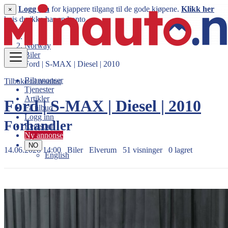
Logg inn
for kjappere tilgang til de gode kjøpene.
Klikk her
×
hvis du ikke har en konto.
Norway
Biler
Ford | S-MAX | Diesel | 2010
Bilannonser
Tilbake til resultat
Tjenester
Artikler
Ford | S-MAX | Diesel | 2010
Få tilbud
Logg inn
Forhandler
Registrer
Ny annonse
NO
14.06.2026 14:00
Biler
Elverum
51 visninger
0 lagret
English
51.990 kr