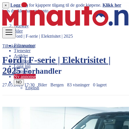
Logg inn
for kjappere tilgang til de gode kjøpene.
Klikk her
×
hvis du ikke har en konto.
Norway
Biler
Ford | F-serie | Elektrisitet | 2025
Bilannonser
Tilbake til resultat
Tjenester
Artikler
Ford | F-serie | Elektrisitet |
Få tilbud
Logg inn
2025
Forhandler
Registrer
Ny annonse
NO
27.05.2026 17:30
Biler
Bergen
83 visninger
0 lagret
English
1.199.000 kr