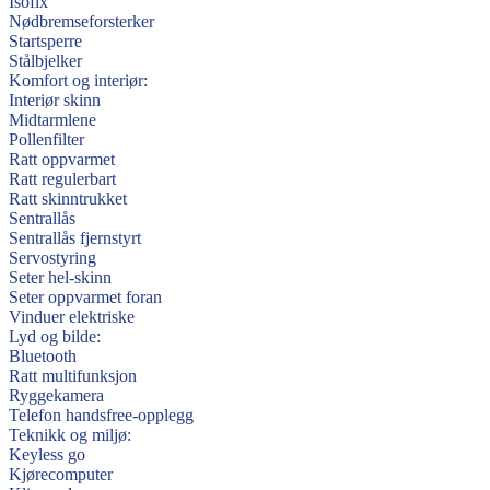
Isofix
Nødbremseforsterker
Startsperre
Stålbjelker
Komfort og interiør:
Interiør skinn
Midtarmlene
Pollenfilter
Ratt oppvarmet
Ratt regulerbart
Ratt skinntrukket
Sentrallås
Sentrallås fjernstyrt
Servostyring
Seter hel-skinn
Seter oppvarmet foran
Vinduer elektriske
Lyd og bilde:
Bluetooth
Ratt multifunksjon
Ryggekamera
Telefon handsfree-opplegg
Teknikk og miljø:
Keyless go
Kjørecomputer