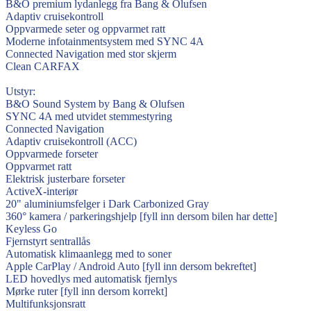
B&O premium lydanlegg fra Bang & Olufsen
Adaptiv cruisekontroll
Oppvarmede seter og oppvarmet ratt
Moderne infotainmentsystem med SYNC 4A
Connected Navigation med stor skjerm
Clean CARFAX
Utstyr:
B&O Sound System by Bang & Olufsen
SYNC 4A med utvidet stemmestyring
Connected Navigation
Adaptiv cruisekontroll (ACC)
Oppvarmede forseter
Oppvarmet ratt
Elektrisk justerbare forseter
ActiveX-interiør
20" aluminiumsfelger i Dark Carbonized Gray
360° kamera / parkeringshjelp [fyll inn dersom bilen har dette]
Keyless Go
Fjernstyrt sentrallås
Automatisk klimaanlegg med to soner
Apple CarPlay / Android Auto [fyll inn dersom bekreftet]
LED hovedlys med automatisk fjernlys
Mørke ruter [fyll inn dersom korrekt]
Multifunksjonsratt