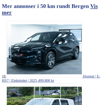
Mer annonser i 50 km rundt
Bergen
Vis
mer
18
Hongqi | E-
HS7 | Elektrisitet | 2025
499.800 kr