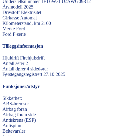
Understellsnummer
1FT6W3LU4SWG09312
Årsmodell
2025
Drivstoff
Elektrisitet
Girkasse
Automat
Kilometerstand, km
2100
Merke
Ford
Ford
F-serie
Tilleggsinformasjon
Hjuldrift
Firehjulsdrift
Antall seter
2
Antall dører
4 sidedører
Førstegangsregistrert
27.10.2025
Funksjoner/utstyr
Sikkerhet:
ABS-bremser
Airbag foran
Airbag foran side
Antiskrens (ESP)
Antispinn
Beltevarsler