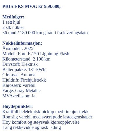
PRIS EKS MVA: kr 959.680,-
Medfølger:
1 sett hjul
2 stk nøkler
36 mnd / 180 000 km garanti fra leveringsdato
Nøkkelinformasjon:
Årsmodell: 2025
Modell: Ford F-150 Lightning Flash
Kilometerstand: 2 100 km
Drivstoff: Elektrisk
Batteripakke: 131 kWh
Girkasse: Automat
Hjuldrift: Firehjulstrekk
Karosseri: Varebil
Farge: Gray Metallic
MVA-refusjon: Ja
Høydepunkter:
Kraftfull helelektrisk pickup med firehjulstrekk
Romslig varebil med svært gode lasteegenskaper
Høy komfort og støysvak kjøreopplevelse
Lang rekkevidde og rask lading