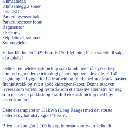
Klimaanlegg
Klimaanlegg 2-soner
Lys LED
Parkeringsensor bak
Parkeringsensor foran
Regnsensor
Eksteriør:
Felg lettmet. sommer
Sommerdekk
Vi har fått inn en 2025 Ford F-150 Lightning Flash varebil til salgs i
vårt lokale!
Dette er en helelektrisk pickup som kombinerer rå styrke, høy
komfort og moderne teknologi på en imponerende måte. F-150
Lightning er bygget for både arbeid og fritid, med stor lastekapasitet,
firehjulstrekk og svært gode kjøreegenskaper. Denne utgaven
leveres som varebil og fremstår som et attraktivt alternativ for deg
som ønsker en praktisk og kraftfull elektrisk pickup med høy
utstyrskomfort.
Dette eksemplaret er 131kWh (Long Range) med det største
batteriet og har utstyrsgrad "Flash".
Bilen har kun gått 2 100 km og fremstår som svært velholdt.