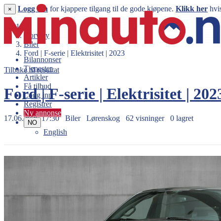
Logg inn
for kjappere tilgang til de gode kjøpene.
Klikk her
hvis
×
Norway
Biler
Ford | F-serie | Elektrisitet | 2023
Bilannonser
Tjenester
Tilbake til resultat
Artikler
Få tilbud
Ford | F-serie | Elektrisitet | 20
Logg inn
Registrer
Ny annonse
17.06.2026 17:30
Biler
Lørenskog
62 visninger
0 lagret
NO
English
899.000 kr