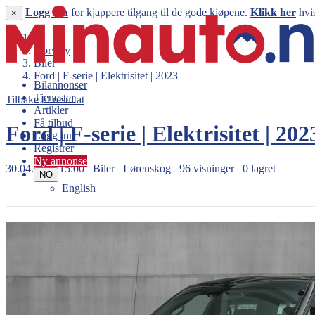
Logg inn
for kjappere tilgang til de gode kjøpene.
Klikk her
hvis
×
Norway
Biler
Ford | F-serie | Elektrisitet | 2023
Bilannonser
Tjenester
Tilbake til resultat
Artikler
Få tilbud
Ford | F-serie | Elektrisitet | 20
Logg inn
Registrer
Ny annonse
30.04.2026 15:00
Biler
Lørenskog
96 visninger
0 lagret
NO
English
976.505 kr