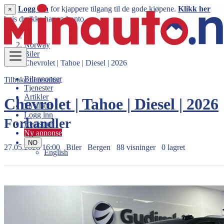
Logg inn
for kjappere tilgang til de gode kjøpene.
Klikk her
×
hvis du ikke har en konto.
Norway
Biler
Chevrolet | Tahoe | Diesel | 2026
Bilannonser
Tilbake til resultat
Tjenester
Artikler
Chevrolet | Tahoe | Diesel | 2026
Få tilbud
Logg inn
Forhandler
Registrer
Ny annonse
NO
27.05.2026 16:00
Biler
Bergen
88 visninger
0 lagret
English
1.799.600 kr