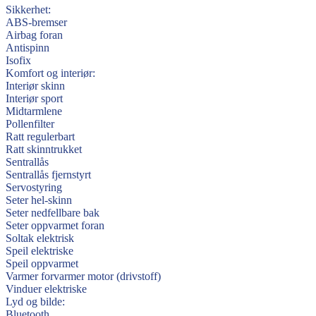
Sikkerhet:
ABS-bremser
Airbag foran
Antispinn
Isofix
Komfort og interiør:
Interiør skinn
Interiør sport
Midtarmlene
Pollenfilter
Ratt regulerbart
Ratt skinntrukket
Sentrallås
Sentrallås fjernstyrt
Servostyring
Seter hel-skinn
Seter nedfellbare bak
Seter oppvarmet foran
Soltak elektrisk
Speil elektriske
Speil oppvarmet
Varmer forvarmer motor (drivstoff)
Vinduer elektriske
Lyd og bilde:
Bluetooth