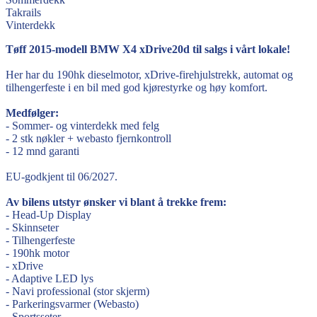
Takrails
Vinterdekk
Tøff 2015-modell BMW X4 xDrive20d til salgs i vårt lokale!
Her har du 190hk dieselmotor, xDrive-firehjulstrekk, automat og
tilhengerfeste i en bil med god kjørestyrke og høy komfort.
Medfølger:
- Sommer- og vinterdekk med felg
- 2 stk nøkler + webasto fjernkontroll
- 12 mnd garanti
EU-godkjent til 06/2027.
Av bilens utstyr ønsker vi blant å trekke frem:
- Head-Up Display
- Skinnseter
- Tilhengerfeste
- 190hk motor
- xDrive
- Adaptive LED lys
- Navi professional (stor skjerm)
- Parkeringsvarmer (Webasto)
- Sportsseter