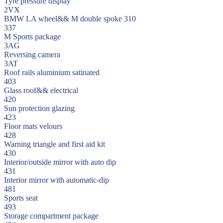
Tyre pressure display
2VX
BMW LA wheel&& M double spoke 310
337
M Sports package
3AG
Reversing camera
3AT
Roof rails aluminium satinated
403
Glass roof&& electrical
420
Sun protection glazing
423
Floor mats velours
428
Warning triangle and first aid kit
430
Interior/outside mirror with auto dip
431
Interior mirror with automatic-dip
481
Sports seat
493
Storage compartment package