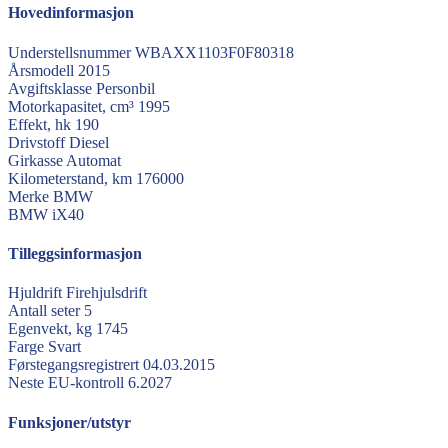
Hovedinformasjon
Understellsnummer
WBAXX1103F0F80318
Årsmodell
2015
Avgiftsklasse
Personbil
Motorkapasitet, cm³
1995
Effekt, hk
190
Drivstoff
Diesel
Girkasse
Automat
Kilometerstand, km
176000
Merke
BMW
BMW
iX40
Tilleggsinformasjon
Hjuldrift
Firehjulsdrift
Antall seter
5
Egenvekt, kg
1745
Farge
Svart
Førstegangsregistrert
04.03.2015
Neste EU-kontroll
6.2027
Funksjoner/utstyr