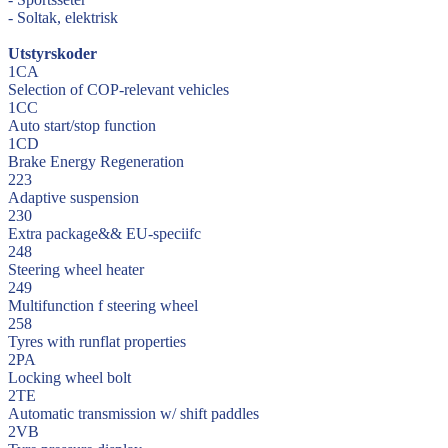
- Soltak, elektrisk
Utstyrskoder
1CA
Selection of COP-relevant vehicles
1CC
Auto start/stop function
1CD
Brake Energy Regeneration
223
Adaptive suspension
230
Extra package&& EU-speciifc
248
Steering wheel heater
249
Multifunction f steering wheel
258
Tyres with runflat properties
2PA
Locking wheel bolt
2TE
Automatic transmission w/ shift paddles
2VB