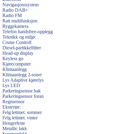
Navigasjonssystem
Radio DAB+
Radio FM
Ratt multifunksjon
Ryggekamera
Telefon handsfree-opplegg
Teknikk og miljø:
Cruise Controll
Diesel-partikkelfilter
Head-up display
Keyless go
Kjørecomputer
Klimaanlegg
Klimaanlegg 2-soner
Lys Adaptive kjørelys
Lys LED
Parkeringsensor bak
Parkeringsensor foran
Regnsensor
Eksteriør:
Felg lettmet. sommer
Felg lettmet. vinter
Hengerfeste
Metallic lakk
Sommerdekk