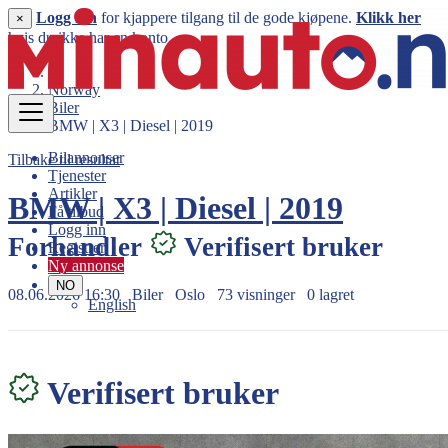
Logg inn
for kjappere tilgang til de gode kjøpene.
Klikk her
×
hvis du ikke har en konto.
Norway
Biler
BMW | X3 | Diesel | 2019
Bilannonser
Tilbake til resultat
Tjenester
Artikler
BMW | X3 | Diesel | 2019
Få tilbud
Logg inn
Forhandler
Verifisert bruker
Registrer
Ny annonse
NO
08.06.2026 16:30
Biler
Oslo
73 visninger
0 lagret
English
319.000 kr
Verifisert bruker