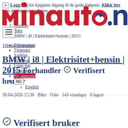
Logg inn
for kjappere tilgang til de gode kjøpene.
Klikk her
×
hvis du ikke har en konto.
Norway
Biler
BMW | i8 | Elektrisitet+bensin | 2015
Bilannonser
Tilbake til resultat
Tjenester
Artikler
BMW | i8 | Elektrisitet+bensin |
Få tilbud
Logg inn
2015
Forhandler
Verifisert
Registrer
Ny annonse
bruker
NO
English
30.04.2026 15:30
Biler
Oslo
143 visninger
0 lagret
578.000 kr
Verifisert bruker