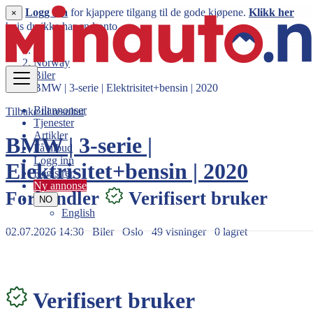
Logg inn
for kjappere tilgang til de gode kjøpene.
Klikk her
×
hvis du ikke har en konto.
Norway
Biler
BMW | 3-serie | Elektrisitet+bensin | 2020
Bilannonser
Tilbake til resultat
Tjenester
Artikler
BMW | 3-serie |
Få tilbud
Logg inn
Elektrisitet+bensin | 2020
Registrer
Ny annonse
Forhandler
Verifisert bruker
NO
English
02.07.2026 14:30
Biler
Oslo
49 visninger
0 lagret
358.000 kr
Verifisert bruker