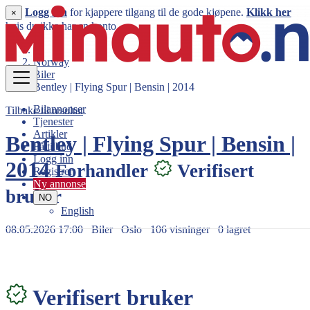
Logg inn
for kjappere tilgang til de gode kjøpene.
Klikk her
×
hvis du ikke har en konto.
Norway
Biler
Bentley | Flying Spur | Bensin | 2014
Bilannonser
Tilbake til resultat
Tjenester
Artikler
Bentley | Flying Spur | Bensin |
Få tilbud
Logg inn
2014
Forhandler
Verifisert
Registrer
Ny annonse
bruker
NO
English
08.05.2026 17:00
Biler
Oslo
106 visninger
0 lagret
1.395.000 kr
Verifisert bruker