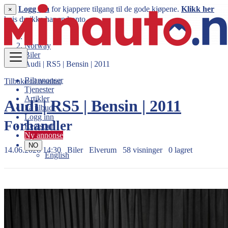
Logg inn
for kjappere tilgang til de gode kjøpene.
Klikk her
×
hvis du ikke har en konto.
Norway
Biler
Audi | RS5 | Bensin | 2011
Bilannonser
Tilbake til resultat
Tjenester
Artikler
Audi | RS5 | Bensin | 2011
Få tilbud
Logg inn
Forhandler
Registrer
Ny annonse
NO
14.06.2026 14:30
Biler
Elverum
58 visninger
0 lagret
English
399.990 kr