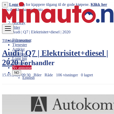
Logg inn
for kjappere tilgang til de gode kjøpene.
Klikk her
×
hvis du ikke har en konto.
Norway
Biler
Audi | Q7 | Elektrisitet+diesel | 2020
Bilannonser
Tilbake til resultat
Tjenester
Artikler
Audi | Q7 | Elektrisitet+diesel |
Få tilbud
Logg inn
2020
Forhandler
Registrer
Ny annonse
NO
15.05.2026 09:30
Biler
Råde
106 visninger
0 lagret
English
829.900 kr