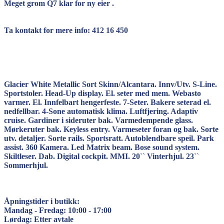
Meget grom Q7 klar for ny eier .
Ta kontakt for mere info: 412 16 450
Glacier White Metallic Sort Skinn/Alcantara. Innv/Utv. S-Line.
Sportstoler. Head-Up display. El. seter med mem. Webasto
varmer. El. Innfelbart hengerfeste. 7-Seter. Bakere seterad el.
nedfellbar. 4-Sone automatisk klima. Luftfjering. Adaptiv
cruise. Gardiner i sideruter bak. Varmedempende glass.
Mørkeruter bak. Keyless entry. Varmeseter foran og bak. Sorte
utv. detaljer. Sorte rails. Sportsratt. Autoblendbare speil. Park
assist. 360 Kamera. Led Matrix beam. Bose sound system.
Skiltleser. Dab. Digital cockpit. MMI. 20`` Vinterhjul. 23``
Sommerhjul.
Åpningstider i butikk:
Mandag - Fredag: 10:00 - 17:00
Lørdag: Etter avtale