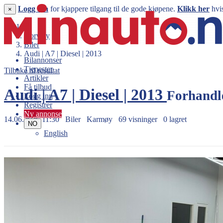
Logg inn
for kjappere tilgang til de gode kjøpene.
Klikk her
hvis
×
Norway
Biler
Audi | A7 | Diesel | 2013
Bilannonser
Tjenester
Tilbake til resultat
Artikler
Få tilbud
Audi | A7 | Diesel | 2013
Forhandl
Logg inn
Registrer
Ny annonse
14.06.2026 11:30
Biler
Karmøy
69 visninger
0 lagret
NO
English
249.900 kr