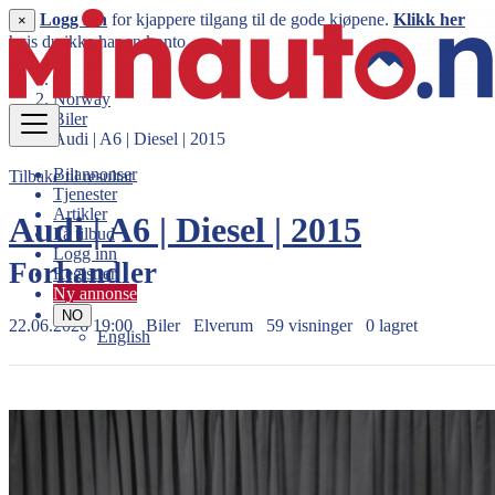
Logg inn
for kjappere tilgang til de gode kjøpene.
Klikk her
×
hvis du ikke har en konto.
Norway
Biler
Audi | A6 | Diesel | 2015
Bilannonser
Tilbake til resultat
Tjenester
Artikler
Audi | A6 | Diesel | 2015
Få tilbud
Logg inn
Forhandler
Registrer
Ny annonse
NO
22.06.2026 19:00
Biler
Elverum
59 visninger
0 lagret
English
209.990 kr