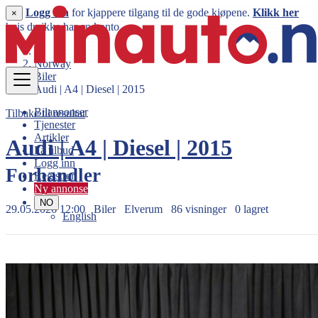
Logg inn
for kjappere tilgang til de gode kjøpene.
Klikk her
×
hvis du ikke har en konto.
Norway
Biler
Audi | A4 | Diesel | 2015
Bilannonser
Tilbake til resultat
Tjenester
Artikler
Audi | A4 | Diesel | 2015
Få tilbud
Logg inn
Forhandler
Registrer
Ny annonse
NO
29.05.2026 12:00
Biler
Elverum
86 visninger
0 lagret
English
249.990 kr