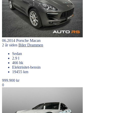
06.2014
Porsche
Macan
2 år siden
Biler
Drammen
Sedan
2.9 l
466 hk
Elektrisitet-bensin
19455 km
999.900 kr
0