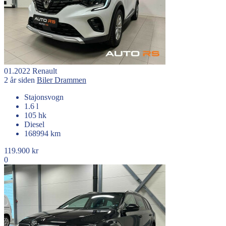
01.2022
Renault
2 år siden
Biler
Drammen
Stajonsvogn
1.6 l
105 hk
Diesel
168994 km
119.900 kr
0