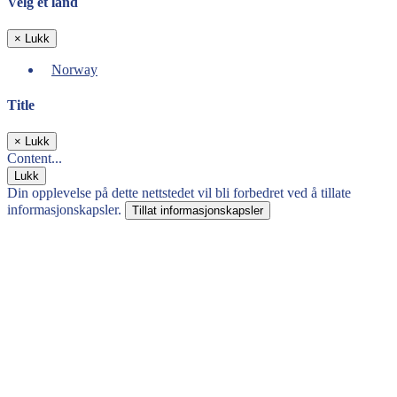
Velg et land
×
Lukk
Norway
Title
×
Lukk
Content...
Lukk
Din opplevelse på dette nettstedet vil bli forbedret ved å tillate
informasjonskapsler.
Tillat informasjonskapsler