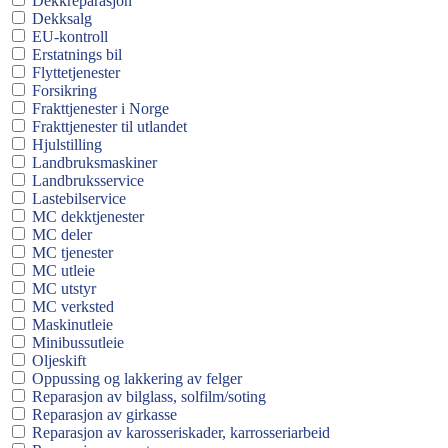
Dekkreparasjon
Dekksalg
EU-kontroll
Erstatnings bil
Flyttetjenester
Forsikring
Frakttjenester i Norge
Frakttjenester til utlandet
Hjulstilling
Landbruksmaskiner
Landbruksservice
Lastebilservice
MC dekktjenester
MC deler
MC tjenester
MC utleie
MC utstyr
MC verksted
Maskinutleie
Minibussutleie
Oljeskift
Oppussing og lakkering av felger
Reparasjon av bilglass, solfilm/soting
Reparasjon av girkasse
Reparasjon av karosseriskader, karrosseriarbeid