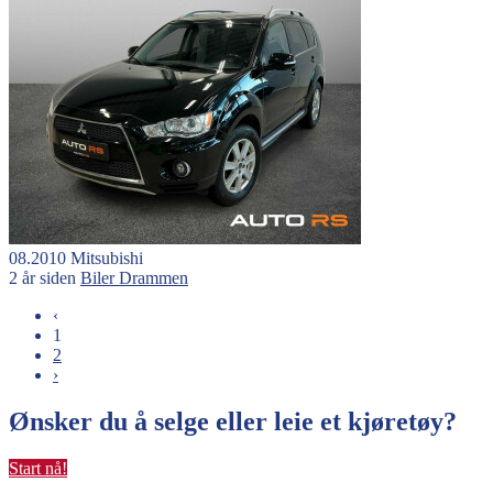
08.2010
Mitsubishi
2 år siden
Biler
Drammen
‹
1
2
›
Ønsker du å selge eller leie et kjøretøy?
Start nå!