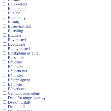
Billakkering
Biloppkjøp
Bilpleie
Bilpolering
Bilsalg
Bilservice elbil
Bilstyling
Bilutleie
Bilverksted
Bobilutleie
Bobilverksted
Bortkjøring av avfall
Bussutleie
Båt deler
Båt motor
Båt tjenester
Båt utstyr
Båtopplagring
Båtutleie
Båtverksted
Campingvogn utleie
Dekk for tunge kjøretøy
Dekk/hjulskift
Dekkhotell