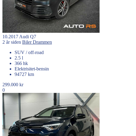
10.2017
Audi
Q7
2 år siden
Biler
Drammen
SUV / off-road
2.5 l
366 hk
Elektrisitet-bensin
94727 km
299.000 kr
0