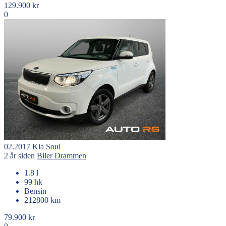
129.900 kr
0
02.2017
Kia
Soul
2 år siden
Biler
Drammen
1.8 l
99 hk
Bensin
212800 km
79.900 kr