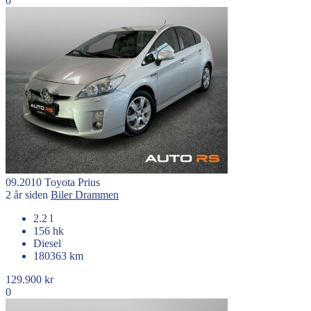
0
09.2010
Toyota
Prius
2 år siden
Biler
Drammen
2.2 l
156 hk
Diesel
180363 km
129.900 kr
0