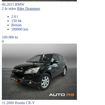
06.2015
BMW
2 år siden
Biler
Drammen
2.0 l
150 hk
Bensin
180000 km
109.900 kr
0
11.2009
Honda
CR-V