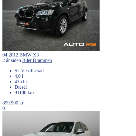
04.2012
BMW
X3
2 år siden
Biler
Drammen
SUV / off-road
4.0 l
435 hk
Diesel
91100 km
899.900 kr
0