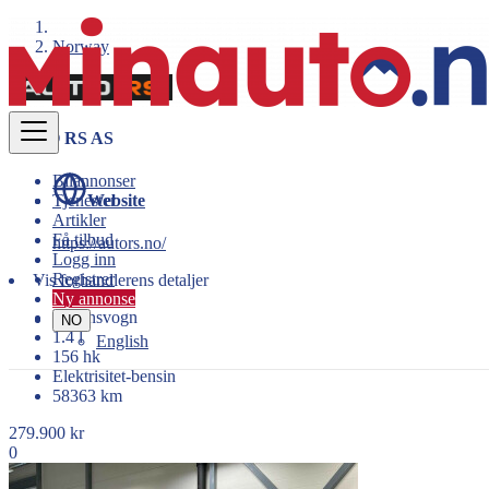
Norway
AUTO RS AS
Bilannonser
Tjenester
Website
Artikler
Få tilbud
https://autors.no/
Logg inn
Registrer
Vis forhandlerens detaljer
Ny annonse
Stajonsvogn
NO
1.4 l
English
156 hk
Elektrisitet-bensin
58363 km
279.900 kr
0