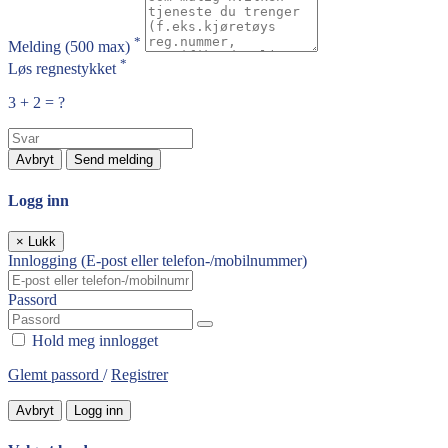
*
Melding
(500 max)
*
Løs regnestykket
3 + 2 = ?
Avbryt
Send melding
Logg inn
×
Lukk
Innlogging (E-post eller telefon-/mobilnummer)
Passord
Hold meg innlogget
Glemt passord
/
Registrer
Avbryt
Logg inn