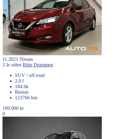
11.2021
Nissan
2 år siden
Biler
Drammen
SUV / off-road
2.0 l
184 hk
Bensin
123766 km
199.900 kr
0