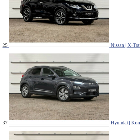
25
Nissan | X-Trai
37
Hyundai | Kona 