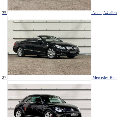
35
Audi | A4 allro
27
Mercedes-Benz 