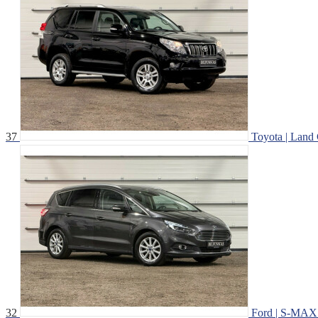
37
Toyota | Land 
32
Ford | S-MAX |