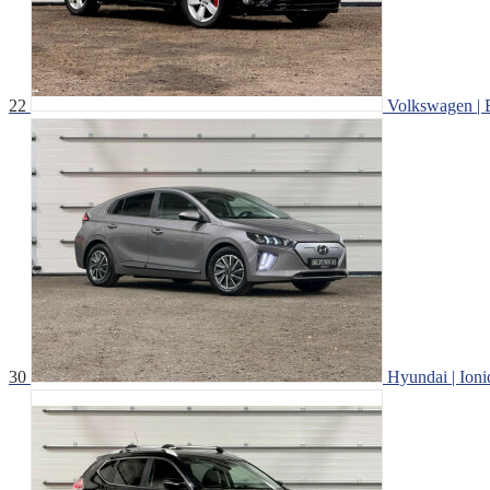
22
Volkswagen | B
30
Hyundai | Ioniq