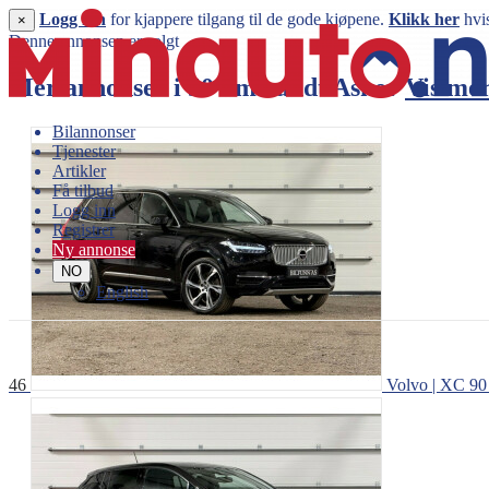
Logg inn
for kjappere tilgang til de gode kjøpene.
Klikk her
hvis
×
Denne annonsen er solgt
Mer annonser i 50 km rundt
Asker
Vis me
Bilannonser
Tjenester
Artikler
Få tilbud
Logg inn
Registrer
Ny annonse
NO
English
46
Volvo | XC 90 |