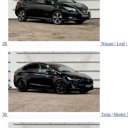
28
Nissan | Leaf | 
30
Tesla | Model X