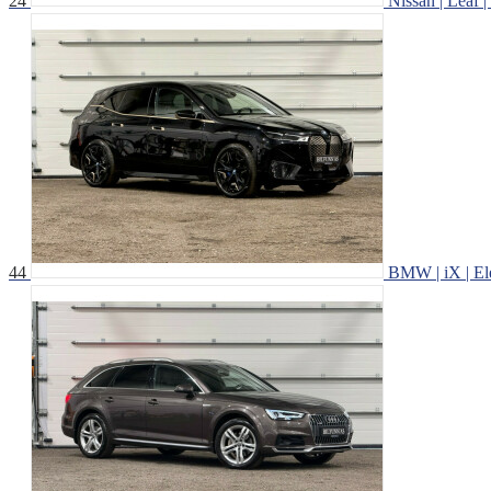
24
Nissan | Leaf | 
44
BMW | iX | Elek