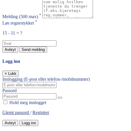
*
Melding
(500 max)
*
Løs regnestykket
15 - 11 = ?
Avbryt
Send melding
Logg inn
×
Lukk
Innlogging (E-post eller telefon-/mobilnummer)
Passord
Hold meg innlogget
Glemt passord
/
Registrer
Avbryt
Logg inn