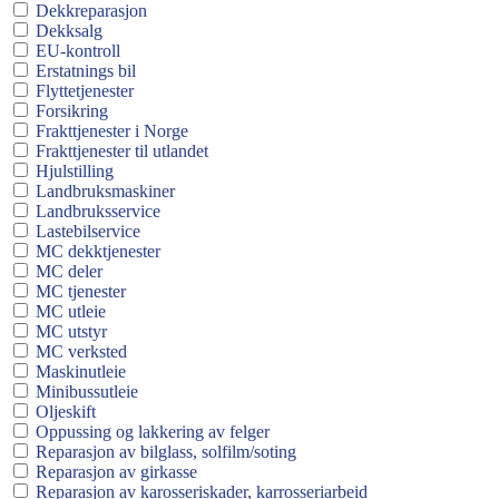
Dekkreparasjon
Dekksalg
EU-kontroll
Erstatnings bil
Flyttetjenester
Forsikring
Frakttjenester i Norge
Frakttjenester til utlandet
Hjulstilling
Landbruksmaskiner
Landbruksservice
Lastebilservice
MC dekktjenester
MC deler
MC tjenester
MC utleie
MC utstyr
MC verksted
Maskinutleie
Minibussutleie
Oljeskift
Oppussing og lakkering av felger
Reparasjon av bilglass, solfilm/soting
Reparasjon av girkasse
Reparasjon av karosseriskader, karrosseriarbeid