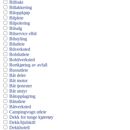
Bilfrakt
Billakkering
Biloppkjøp
Bilpleie
Bilpolering
Bilsalg
Bilservice elbil
Bilstyling
Bilutleie
Bilverksted
Bobilutleie
Bobilverksted
Bortkjøring av avfall
Bussutleie
Båt deler
Båt motor
Båt tjenester
Båt utstyr
Båtopplagring
Båtutleie
Båtverksted
Campingvogn utleie
Dekk for tunge kjøretøy
Dekk/hjulskift
Dekkhotell