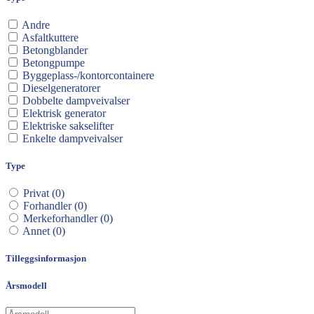
Andre
Asfaltkuttere
Betongblander
Betongpumpe
Byggeplass-/kontorcontainere
Dieselgeneratorer
Dobbelte dampveivalser
Elektrisk generator
Elektriske sakselifter
Enkelte dampveivalser
Gafler
Gripere
Type
Hydrauliske hamre
Hydrauliske øvelser
Privat (0)
Koblinger
Forhandler (0)
Lagercontainere
Merkeforhandler (0)
Leddbomlifter
Annet (0)
Luftkompressorer
Løftebommer
Tilleggsinformasjon
Løfteplattformer
Pallegafler
Årsmodell
Pensel / kost
Punktkjølere