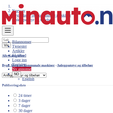
Norway
Bygg, lager og kommunale maskiner
Anleggsutstyr og tilbehør
Søk
Bilannonser
Vis
Tjenester
Artikler
Få tilbud
Alle Kategorier
Logg inn
Registrer
Bygg, lager og kommunale maskiner
-
Anleggsutstyr og tilbehør
Ny annonse
NO
English
Publiseringsdato
24 timer
3 dager
7 dager
30 dager