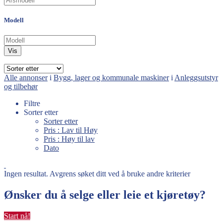
Push-Around-personheiser
Pusseskuffe
Raker
Modell
Rippere
Sag
Sakselifter til grovt terreng
Vis
Selvgående personheiser
Sikter / sorterer
Skruer
Alle annonser
i
Bygg, lager og kommunale maskiner
i
Anleggsutstyr
Skuffer
og tilbehør
Skyvere
Slepbare lette tårn
Filtre
Snøblad (bulldoser)
Sorter etter
Steinknuser
Sorter etter
Stubbekverner
Pris : Lav til Høy
Søppelkasser
Pris : Høy til lav
Teleskopiske bomlifter
Dato
Tiltrotatorer
Veiutstyr
Vinsjer / kroker
Ingen resultat. Avgrens søket ditt ved å bruke andre kriterier
Ønsker du å selge eller leie et kjøretøy?
Start nå!